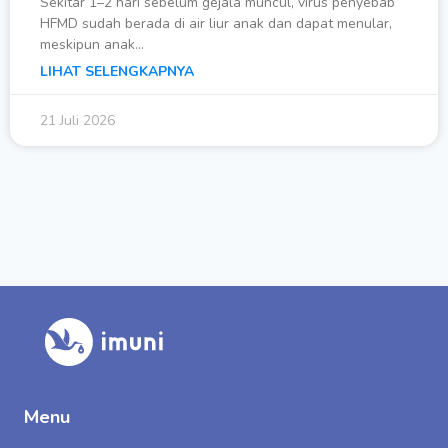
Sekitar 1–2 hari sebelum gejala muncul, virus penyebab
HFMD sudah berada di air liur anak dan dapat menular,
meskipun anak…
LIHAT SELENGKAPNYA
21 Juli 2026
Menu