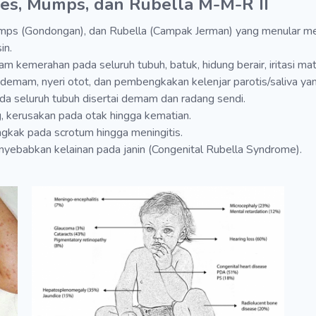
es, Mumps, dan Rubella M-M-R II
s (Gondongan), dan Rubella (Campak Jerman) yang menular mela
in.
kemerahan pada seluruh tubuh, batuk, hidung berair, iritasi ma
am, nyeri otot, dan pembengkakan kelenjar parotis/saliva yang
a seluruh tubuh disertai demam dan radang sendi.
 kerusakan pada otak hingga kematian.
gkak pada scrotum hingga meningitis.
nyebabkan kelainan pada janin (Congenital Rubella Syndrome).