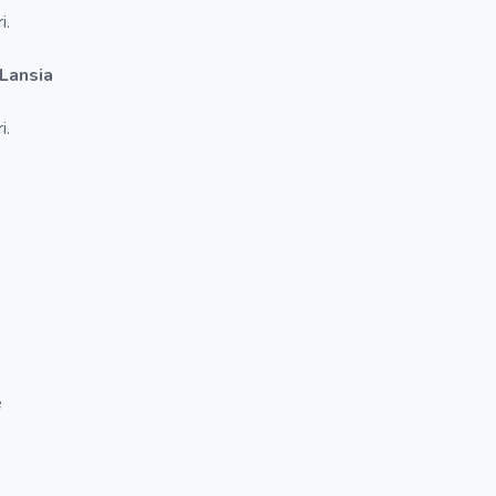
i.
 Lansia
i.
e