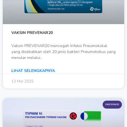
VAKSIN PREVENAR20
Vaksin PREVENAR20 mencegah Infeksi Pneumokokal
yang disebabkan oleh 20 jenis bakteri Pneumokokus yang
menular melalui…
LIHAT SELENGKAPNYA
13 Mei 2025
VAKSINASI