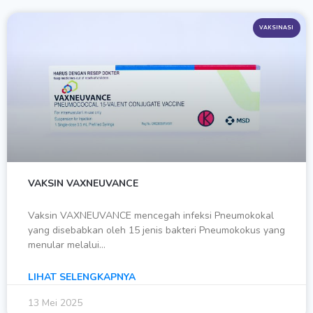
VAKSINASI
VAKSIN VAXNEUVANCE
Vaksin VAXNEUVANCE mencegah infeksi Pneumokokal
yang disebabkan oleh 15 jenis bakteri Pneumokokus yang
menular melalui…
LIHAT SELENGKAPNYA
13 Mei 2025