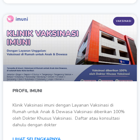
VAKSINASI
PROFIL IMUNI
Klinik Vaksinasi imuni dengan Layanan Vaksinasi di
Rumah untuk Anak & Dewasa Vaksinasi diberikan 100%
oleh Dokter Khusus Vaksinasi. Daftar atau konsultasi
dahulu dengan dokter
LIHAT SELENGKAPNYA