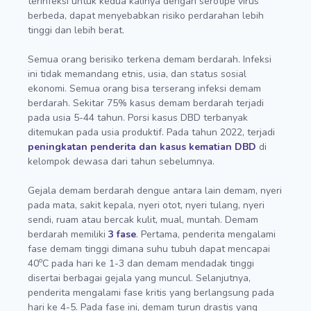
terinfeksi untuk kedua kalinya dengan serotipe virus
berbeda, dapat menyebabkan risiko perdarahan lebih
tinggi dan lebih berat.
Semua orang berisiko terkena demam berdarah. Infeksi
ini tidak memandang etnis, usia, dan status sosial
ekonomi. Semua orang bisa terserang infeksi demam
berdarah. Sekitar 75% kasus demam berdarah terjadi
pada usia 5-44 tahun. Porsi kasus DBD terbanyak
ditemukan pada usia produktif. Pada tahun 2022, terjadi
peningkatan penderita dan kasus kematian DBD
di
kelompok dewasa dari tahun sebelumnya.
Gejala demam berdarah dengue antara lain demam, nyeri
pada mata, sakit kepala, nyeri otot, nyeri tulang, nyeri
sendi, ruam atau bercak kulit, mual, muntah. Demam
berdarah memiliki
3 fase
. Pertama, penderita mengalami
fase demam tinggi dimana suhu tubuh dapat mencapai
o
40
C pada hari ke 1-3 dan demam mendadak tinggi
disertai berbagai gejala yang muncul. Selanjutnya,
penderita mengalami fase kritis yang berlangsung pada
hari ke 4-5. Pada fase ini, demam turun drastis yang