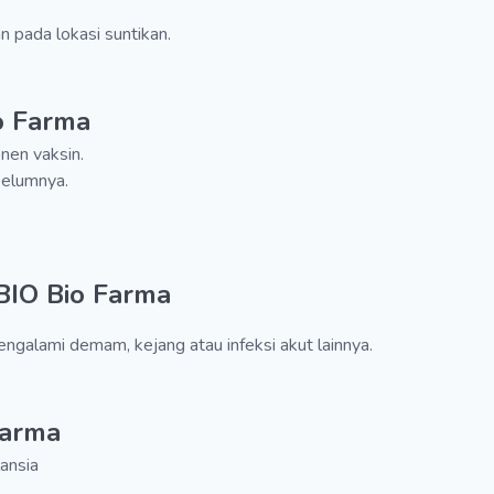
n pada lokasi suntikan.
o Farma
nen vaksin.
belumnya.
BIO Bio Farma
engalami demam, kejang atau infeksi akut lainnya.
Farma
lansia