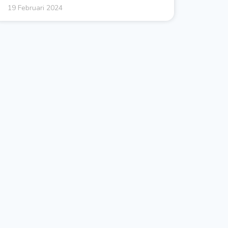
19 Februari 2024