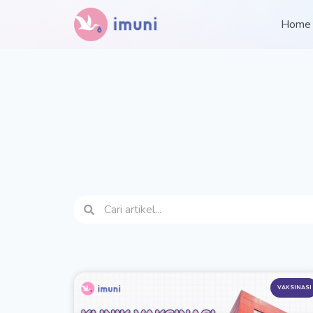
Home
VAKSINASI