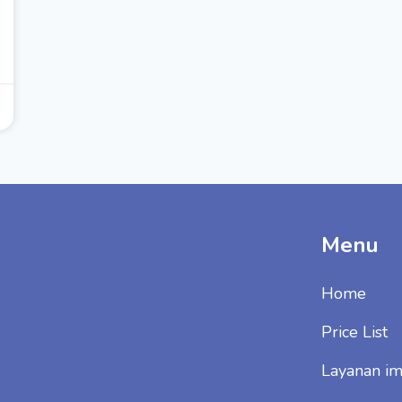
Menu
Home
Price List
Layanan im