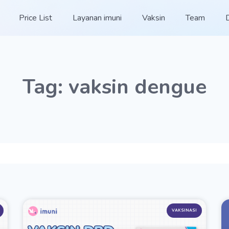
Price List
Layanan imuni
Vaksin
Team
Tag: vaksin dengue
VAKSINASI