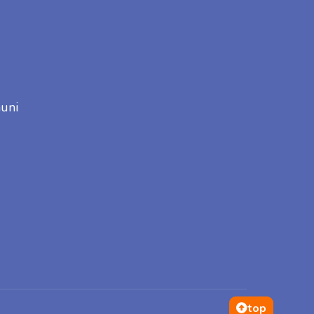
uni
top