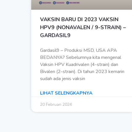
VAKSIN BARU DI 2023 VAKSIN
HPV9 (NONAVALEN / 9-STRAIN) –
GARDASIL9
Gardasil9 – Produksi MSD, USA APA
BEDANYA? Sebelumnya kita mengenal
Vaksin HPV Kuadrivalen (4-strain) dan
Bivalen (2-strain). Di tahun 2023 kemarin
sudah ada jenis vaksin
LIHAT SELENGKAPNYA
20 Februari 2024