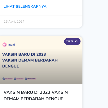
LIHAT SELENGKAPNYA
26 April 2024
VAKSINASI
VAKSIN BARU DI 2023 VAKSIN
DEMAM BERDARAH DENGUE