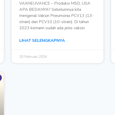
VAXNEUVANCE – Produksi MSD, USA
APA BEDANYA? Sebelumnya kita
mengenal Vaksin Pneumonia PCV13 (13-
strain) dan PCV10 (10-strain). Di tahun
2023 kemarin sudah ada jenis vaksin
LIHAT SELENGKAPNYA
20 Februari 2024