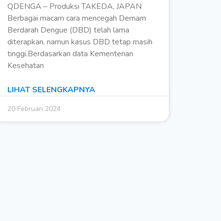
QDENGA – Produksi TAKEDA, JAPAN
Berbagai macam cara mencegah Demam
Berdarah Dengue (DBD) telah lama
diterapkan, namun kasus DBD tetap masih
tinggi.Berdasarkan data Kementerian
Kesehatan
LIHAT SELENGKAPNYA
20 Februari 2024