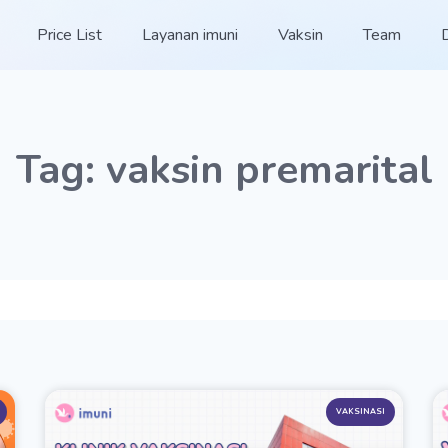
Price List
Layanan imuni
Vaksin
Team
Tag: vaksin premarital
VAKSINASI