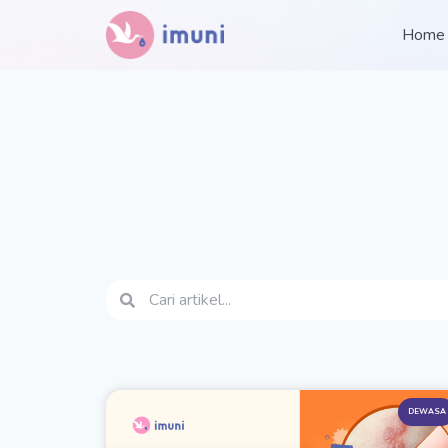
Home
DEWASA