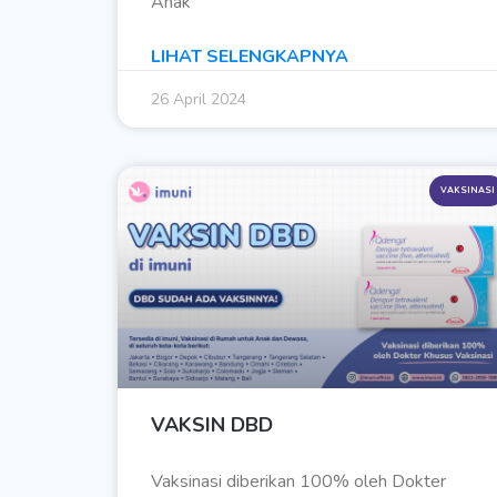
Anak
LIHAT SELENGKAPNYA
26 April 2024
VAKSINASI
VAKSIN DBD
Vaksinasi diberikan 100% oleh Dokter