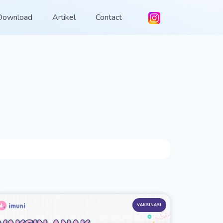
Download
Artikel
Contact
VAKSINASI