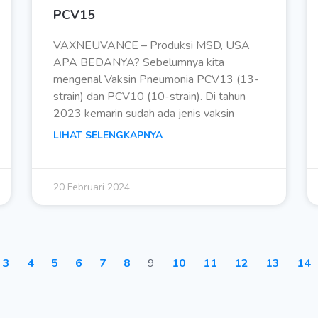
PCV15
VAXNEUVANCE – Produksi MSD, USA
APA BEDANYA? Sebelumnya kita
mengenal Vaksin Pneumonia PCV13 (13-
strain) dan PCV10 (10-strain). Di tahun
2023 kemarin sudah ada jenis vaksin
LIHAT SELENGKAPNYA
20 Februari 2024
3
4
5
6
7
8
9
10
11
12
13
14