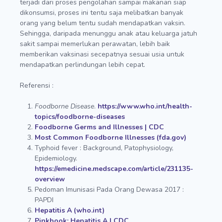
terjadi dari proses pengolahan sampai makanan siap
dikonsumsi, proses ini tentu saja melibatkan banyak
orang yang belum tentu sudah mendapatkan vaksin.
Sehingga, daripada menunggu anak atau keluarga jatuh
sakit sampai memerlukan perawatan, lebih baik
memberikan vaksinasi secepatnya sesuai usia untuk
mendapatkan perlindungan lebih cepat.
Referensi :
Foodborne Disease
.
https://www.who.int/health-
topics/foodborne-diseases
Foodborne Germs and Illnesses | CDC
Most Common Foodborne Illnesses (fda.gov)
Typhoid fever : Background, Patophysiology,
Epidemiology.
https://emedicine.medscape.com/article/231135-
overview
Pedoman Imunisasi Pada Orang Dewasa 2017 :
PAPDI
Hepatitis A (who.int)
Pinkbook: Hepatitis A | CDC