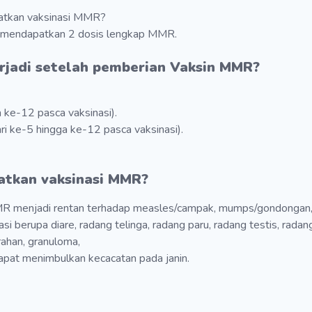
patkan vaksinasi MMR?
ah mendapatkan 2 dosis lengkap MMR.
rjadi setelah pemberian Vaksin
MMR
?
 ke-12 pasca vaksinasi).
ri ke-5 hingga ke-12 pasca vaksinasi).
atkan vaksinasi MMR?
R menjadi rentan terhadap measles/campak, mumps/gondongan, r
i berupa diare, radang telinga, radang paru, radang testis, rada
rahan, granuloma,
dapat menimbulkan kecacatan pada janin.