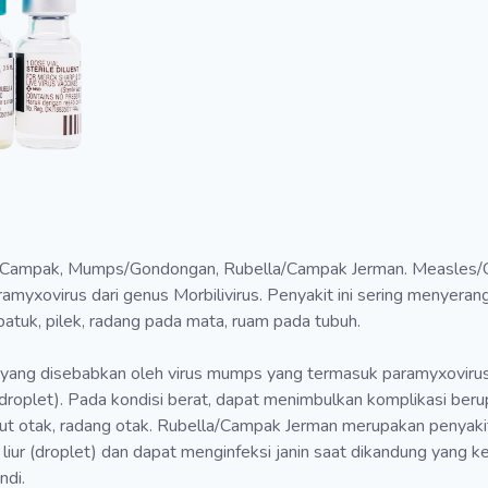
/Campak, Mumps/Gondongan, Rubella/Campak Jerman. Measles/
myxovirus dari genus Morbilivirus. Penyakit ini sering menyerang
atuk, pilek, radang pada mata, ruam pada tubuh.
ng disebabkan oleh virus mumps yang termasuk paramyxovirus. 
 (droplet). Pada kondisi berat, dapat menimbulkan komplikasi beru
put otak, radang otak. Rubella/Campak Jerman merupakan penyaki
ir liur (droplet) dan dapat menginfeksi janin saat dikandung yan
ndi.