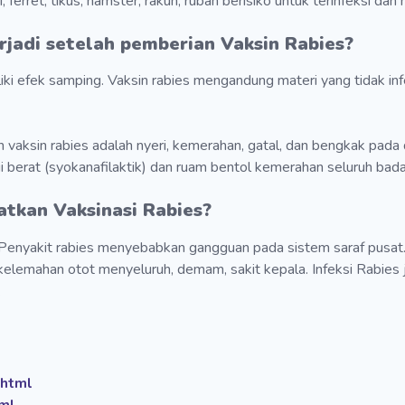
i, ferret, tikus, hamster, rakun, rubah berisiko untuk terinfeksi dan
rjadi setelah pemberian Vaksin
Rabies
?
iliki efek samping. Vaksin rabies mengandung materi yang tidak 
vaksin rabies adalah nyeri, kemerahan, gatal, dan bengkak pada 
gi berat (syokanafilaktik) dan ruam bentol kemerahan seluruh bada
tkan Vaksinasi Rabies?
 Penyakit rabies menyebabkan gangguan pada sistem saraf pusat.
elemahan otot menyeluruh, demam, sakit kepala. Infeksi Rabies 
.
.html
ml