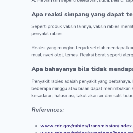
A
: Hewan lain seperti kelelawar, kuda, kelinci, sap
Apa reaksi simpang yang dapat te
Seperti produk vaksin lainnya, vaksin rabies mem
penyakit rabies.
Reaksi yang mungkin terjadi setelah mendapatkan 
mual, nyeri otot, lemas. Reaksi berat seperti aler
Apa bahayanya bila tidak mendapa
Penyakit rabies adalah penyakit yang berbahaya.
beberapa minggu atau bulan dapat menimbulkan k
kesadaran, halusinasi, takut akan air dan sulit tidur
References:
www.cdc.gov/rabies/transmission/index
www.cdc.gov/rabies/symptoms/index.ht