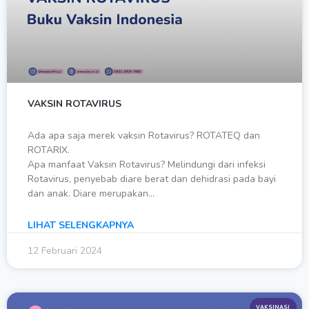
VAKSIN ROTAVIRUS
Ada apa saja merek vaksin Rotavirus? ROTATEQ dan
ROTARIX.
Apa manfaat Vaksin Rotavirus? Melindungi dari infeksi
Rotavirus, penyebab diare berat dan dehidrasi pada bayi
dan anak. Diare merupakan…
LIHAT SELENGKAPNYA
12 Februari 2024
VAKSINASI