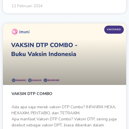
12 Februari 2024
VAKSINASI
VAKSIN DTP COMBO
Ada apa saja merek vaksin DTP Combo? INFANRIX HEXA,
HEXAXIM, PENTABIO, dan TETRAXIM.
Apa manfaat Vaksin DTP Combo? Vaksin DTP, sering juga
disebut sebagai vaksin DPT, biasa diberikan dalam