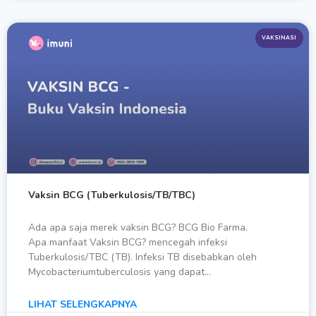
VAKSINASI
Vaksin BCG (Tuberkulosis/TB/TBC)
Ada apa saja merek vaksin BCG? BCG Bio Farma.
Apa manfaat Vaksin BCG? mencegah infeksi
Tuberkulosis/TBC (TB). Infeksi TB disebabkan oleh
Mycobacteriumtuberculosis yang dapat…
LIHAT SELENGKAPNYA