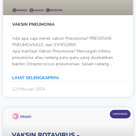
VAKSIN PNEUMONIA
Ada apa saja merek vaksin Pneumonia? PREVENAR,
PNEUMOVAX23, dan SYNFLORIX.
Apa manfaat Vaksin Pneumonia? Mencegah infeksi
pneumonia atau radang paru-paru yang disebabkan
bakteri Streptococcus pneumoniae. Selain radang…
LIHAT SELENGKAPNYA
12 Februari 2024
VAKSINASI