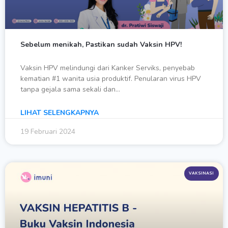
Sebelum menikah, Pastikan sudah Vaksin HPV!
Vaksin HPV melindungi dari Kanker Serviks, penyebab
kematian #1 wanita usia produktif. Penularan virus HPV
tanpa gejala sama sekali dan…
LIHAT SELENGKAPNYA
19 Februari 2024
VAKSINASI